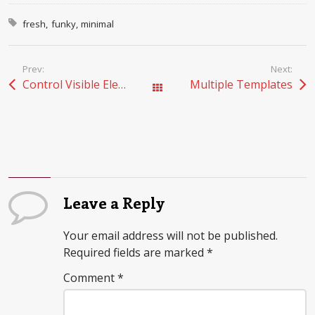
Tagged with:
fresh
funky
minimal
Prev:
Next:
Control Visible Elements
Multiple Templates
All Works
Leave a Reply
Your email address will not be published.
Required fields are marked
*
Comment
*